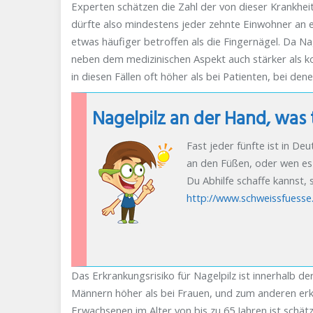
Experten schätzen die Zahl der von dieser Krankhei
dürfte also mindestens jeder zehnte Einwohner an e
etwas häufiger betroffen als die Fingernägel. Da Na
neben dem medizinischen Aspekt auch stärker als k
in diesen Fällen oft höher als bei Patienten, bei den
Nagelpilz an der Hand, was
Fast jeder fünfte ist in D
an den Füßen, oder wen es 
Du Abhilfe schaffe kannst, s
http://www.schweissfuesse.
Das Erkrankungsrisiko für Nagelpilz ist innerhalb de
Männern höher als bei Frauen, und zum anderen erkr
Erwachsenen im Alter von bis zu 65 Jahren ist schä