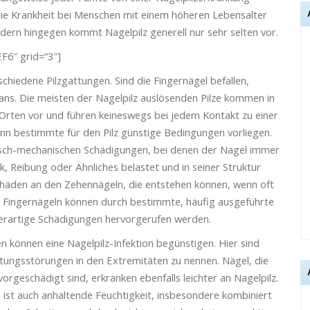
ie Krankheit bei Menschen mit einem höheren Lebensalter
indern hingegen kommt Nagelpilz generell nur sehr selten vor.
6″ grid=“3″]
hiedene Pilzgattungen. Sind die Fingernägel befallen,
cans. Die meisten der Nagelpilz auslösenden Pilze kommen in
Orten vor und führen keineswegs bei jedem Kontakt zu einer
enn bestimmte für den Pilz günstige Bedingungen vorliegen.
nisch-mechanischen Schädigungen, bei denen der Nagel immer
 Reibung oder Ähnliches belastet und in seiner Struktur
 Schäden an den Zehennägeln, die entstehen können, wenn oft
 Fingernägeln können durch bestimmte, häufig ausgeführte
derartige Schädigungen hervorgerufen werden.
 können eine Nagelpilz-Infektion begünstigen. Hier sind
ungsstörungen in den Extremitäten zu nennen. Nägel, die
rgeschädigt sind, erkranken ebenfalls leichter an Nagelpilz.
n ist auch anhaltende Feuchtigkeit, insbesondere kombiniert