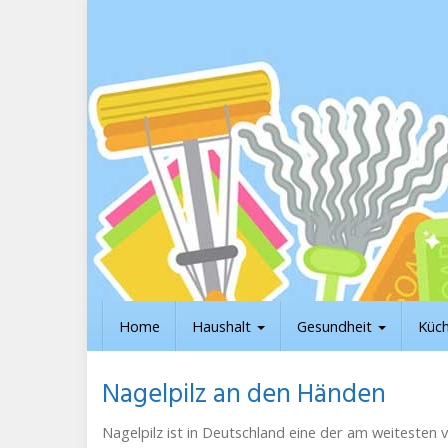
Skip
to
main
content
Home
Haushalt
Gesundheit
Küc
Nagelpilz an den Händen
Nagelpilz ist in Deutschland eine der am weitesten