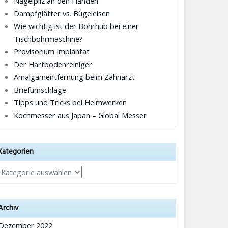
Nagelpilz an den Händen
Dampfglätter vs. Bügeleisen
Wie wichtig ist der Bohrhub bei einer
Tischbohrmaschine?
Provisorium Implantat
Der Hartbodenreiniger
Amalgamentfernung beim Zahnarzt
Briefumschläge
Tipps und Tricks bei Heimwerken
Kochmesser aus Japan – Global Messer
Kategorien
Kategorien
Archiv
Dezember 2022