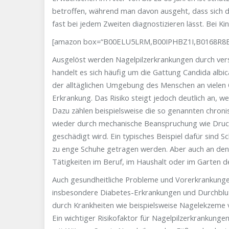
betroffen, während man davon ausgeht, dass sich d
fast bei jedem Zweiten diagnostizieren lässt. Bei K
[amazon box=“B00ELU5LRM,B00IPHBZ1I,B0168R8EF
Ausgelöst werden Nagelpilzerkrankungen durch versc
handelt es sich häufig um die Gattung Candida albi
der alltäglichen Umgebung des Menschen an vielen 
Erkrankung. Das Risiko steigt jedoch deutlich an, w
Dazu zählen beispielsweise die so genannten chro
wieder durch mechanische Beanspruchung wie Druck,
geschädigt wird. Ein typisches Beispiel dafür sind
zu enge Schuhe getragen werden. Aber auch an den
Tätigkeiten im Beruf, im Haushalt oder im Garten 
Auch gesundheitliche Probleme und Vorerkrankungen
insbesondere Diabetes-Erkrankungen und Durchblut
durch Krankheiten wie beispielsweise Nagelekzeme vo
Ein wichtiger Risikofaktor für Nagelpilzerkrankunge