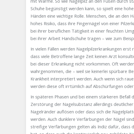
mit Wärme. So wie Nagelpilz an den Füßen durch st
Schuhe begünstigt werden kann, so spielt eine hohe
Händen eine wichtige Rolle. Menschen, die an den H
hohes Risiko, dass ihre Fingernägel von einer Pilzerk
bei ihrer beruflichen Tätigkeit in einer feuchten U
bei ihrer Arbeit Handschuhe tragen – wie zum Beispi
In vielen Fällen werden Nagelpilzerkrankungen erst re
dass viele Betroffene lange Zeit keinen Arzt konsu
bei dieser Erkrankung nicht vorkommen. Oft werden
wahrgenommen, die – weil sie keinerlei spürbare Be
Krankheit interpretiert werden. Auch wenn sich raue
werden diese oft irrtümlich auf Abschürfungen oder
In späteren Phasen und bei einem stärkeren Befall d
Zerstörung der Nagelsubstanz allerdings deutliche
Nagelränder auflösen oder dass sich die Nagelplat
werden. Auch dunklere Verfärbungen der Nägel sind 
streifige Verfärbungen gelten als Indiz dafür, dass 