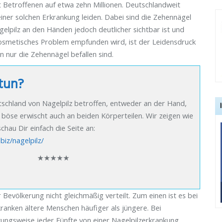
t Betroffenen auf etwa zehn Millionen. Deutschlandweit
iner solchen Erkrankung leiden. Dabei sind die Zehennägel
gelpilz an den Händen jedoch deutlicher sichtbar ist und
osmetisches Problem empfunden wird, ist der Leidensdruck
en nur die Zehennägel befallen sind.
 tun?
eutschland von Nagelpilz betroffen, entweder an der Hand,
böse erwischt auch an beiden Körperteilen. Wir zeigen wie
chau Dir einfach die Seite an:
biz/nagelpilz/
★★★★★
r Bevölkerung nicht gleichmäßig verteilt. Zum einen ist es bei
anken ältere Menschen häufiger als jüngere. Bei
tzungsweise jeder Fünfte von einer Nagelpilzerkrankung