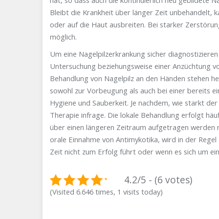
hat, so dass auch die kontinuierlich neu gebildete N
Bleibt die Krankheit über länger Zeit unbehandelt, k
oder auf die Haut ausbreiten. Bei starker Zerstöru
möglich.
Um eine Nagelpilzerkrankung sicher diagnostizieren
Untersuchung beziehungsweise einer Anzüchtung v
Behandlung von Nagelpilz an den Händen stehen heu
sowohl zur Vorbeugung als auch bei einer bereits e
Hygiene und Sauberkeit. Je nachdem, wie starkt der 
Therapie infrage. Die lokale Behandlung erfolgt hä
über einen längeren Zeitraum aufgetragen werden m
orale Einnahme von Antimykotika, wird in der Rege
Zeit nicht zum Erfolg führt oder wenn es sich um e
4.2/5 - (6 votes)
(Visited 6.646 times, 1 visits today)