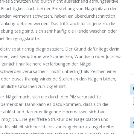
arkes Schwitzen und durch nicht ausreichend atmungsaktive
 Feuchtigkeit auch bei der Entstehung von Nagelpilz an den
änden vermehrt schwitzen, haben ein überdurchschnittlich
rankung befallen werden. Das trifft auch für all jene zu, die
mgebung tätig sind, sich sehr häufig die Hände waschen oder
el Reinigungskräfte.
lativ spät richtig diagnostiziert. Der Grund dafür liegt darin,
ltieren, weil Symptome wie Schmerzen, Wundsein oder Juckreiz
 zunächt nur kleinere Verfärbungen der Nägel
schwerden verursachen – nicht unbedingt als Zeichen einer
 oder etwas fransig wirkende Stellen an den Nägeln bilden,
 ähnliche Ursachen zurückgeführt.
er Nägel macht sich die durch den Pilz verursachte
r bemerkbar. Dann kann es dazu kommen, dass sich die
te ablöst und darunter liegende Hornmassen sichtbar
möglich. Eine geriffelte Struktur der Nagelplatten und
die Krankheit sich bereits bis zur Nagelmatrix ausgebreitet