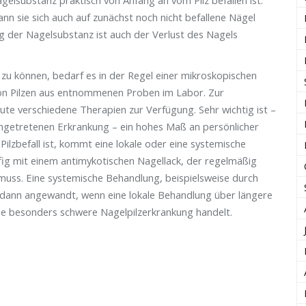
agelsubstanz praktisch von Anfang an vom Pilz befallen ist.
ann sie sich auch auf zunächst noch nicht befallene Nägel
ng der Nagelsubstanz ist auch der Verlust des Nagels
 zu können, bedarf es in der Regel einer mikroskopischen
on Pilzen aus entnommenen Proben im Labor. Zur
te verschiedene Therapien zur Verfügung. Sehr wichtig ist –
ingetretenen Erkrankung – ein hohes Maß an persönlicher
Pilzbefall ist, kommt eine lokale oder eine systemische
ufig mit einem antimykotischen Nagellack, der regelmäßig
uss. Eine systemische Behandlung, beispielsweise durch
l dann angewandt, wenn eine lokale Behandlung über längere
ine besonders schwere Nagelpilzerkrankung handelt.