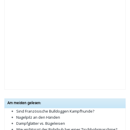
Am meisten gelesen:
Sind Französische Bulldoggen Kampfhunde?
Nagelpilz an den Händen
Dampfglätter vs. Bügeleisen
Wie wichtig ist der Bohrhub bei einer Tischbohrmaschine?