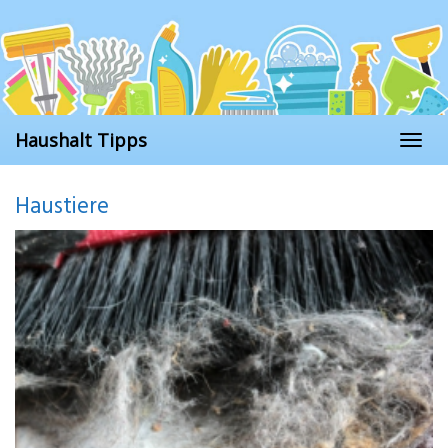
Skip
to
main
content
Haushalt Tipps
Toggl
naviga
Haustiere