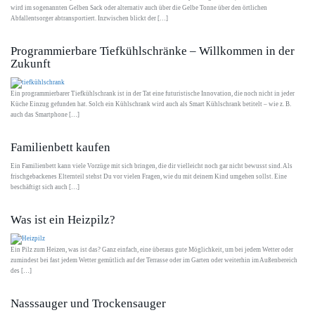
wird im sogenannten Gelben Sack oder alternativ auch über die Gelbe Tonne über den örtlichen
Abfallentsorger abtransportiert. Inzwischen blickt der […]
Programmierbare Tiefkühlschränke – Willkommen in der
Zukunft
Ein programmierbarer Tiefkühlschrank ist in der Tat eine futuristische Innovation, die noch nicht in jeder
Küche Einzug gefunden hat. Solch ein Kühlschrank wird auch als Smart Kühlschrank betitelt – wie z. B.
auch das Smartphone […]
Familienbett kaufen
Ein Familienbett kann viele Vorzüge mit sich bringen, die dir vielleicht noch gar nicht bewusst sind. Als
frischgebackenes Elternteil stehst Du vor vielen Fragen, wie du mit deinem Kind umgehen sollst. Eine
beschäftigt sich auch […]
Was ist ein Heizpilz?
Ein Pilz zum Heizen, was ist das? Ganz einfach, eine überaus gute Möglichkeit, um bei jedem Wetter oder
zumindest bei fast jedem Wetter gemütlich auf der Terrasse oder im Garten oder weiterhin im Außenbereich
des […]
Nasssauger und Trockensauger