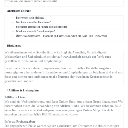
Provision, die unsere Arbeit unterstützt.
Aktuellsten Beiträge:
Barrierefrei nach Mallorca
Was kann man alles flambieren?
So einfach lassen sich Fliesen selbst schneiden
Wie kann man mit Dampf reinigen?
Ölfreie Kompressoren – Trockene und ölfreie Druckluft für Hand- und Heimwerker
Disclaimer:
Wir übernehmen keine Gewähr für die Richtigkeit, Aktualität, Vollständigkeit,
Wirksamkeit und Unbedenklichkeit der auf www.haushalt-tipp.de zur Verfügung
gestellten Informationen und Empfehlungen.
Es wird ausdrücklich darauf hingewiesen, dass die offiziellen Herstellervorgaben
vorrangig vor allen anderen Informationen und Empfehlungen zu beachten sind und nur
diese eine sichere und ordnungsgemäße Nutzung der jeweiligen Kaufgegenstände
gewährleisten können.
*Affiliates & Preisangaben:
Affilitate Links
Wir sind ein Verbraucherportal und kein Online Shop. Aus diesem Grund finanzieren Wir
unsere Arbeit durch die Verwendung von Affiliate Links. Wir bekommen daher im Falle
eines Kaufs, eine kleine Verkaufsprovision vom jeweiligen Partner Shop. Für dich
entstehen dadurch natürlich KEINE zusätzlichen Kosten.
Infos zu Preisangaben
Die angegebenen Preise werden täglich aktualisiert, um Dir immer die aktuell richtigen