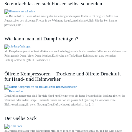
So einfach lassen sich Fliesen selbst schneiden
Ein Bad selbst zu fliesen ist mit einer guten Anleitung und ein paar Tricks leicht möglich. Selbst das
Austauschen von einzelnen Fliesen in der Wohnung ist unkompliziert möglich. Mit der Zeit kann es
passieren, dass […]
Wie kann man mit Dampf reinigen?
Mit Dampf reinigen ist äußerst effektiv und auch sehr hygienisch. In den meisten Fällen verwendet man zum
Reinigen mit Dampf einen Dampfreiniger. Dafür wird der Tank dieses Reinigers mit ganz normalem
Leitungswasser aufgefüllt. Danach wir […]
Ölfreie Kompressoren – Trockene und ölfreie Druckluft
für Hand- und Heimwerker
Druckluftkompressoren sind für viele Hand- und Heimwerker ein fester Bestandteil im Werkzeugkeller, der
Werkstatt oder in der Garage. Einerseits dienen sie dort als passende Ergänzung für verschiedenste
Elektrowerkzeuge, für deren Nutzung Druckluft zwingend erforderlich ist. […]
Der Gelbe Sack
In Deutschland fallen jedes Jahr mehrere Millionen Tonnen an Verpackungsmüll an, und das Gros davon