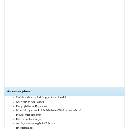
Am meisten gelesen:
Sind Französische Bulldoggen Kampfhunde?
Nagelpilz an den Händen
Dampfglätter vs. Bügeleisen
Wie wichtig ist der Bohrhub bei einer Tischbohrmaschine?
Provisorium Implantat
Der Hartbodenreiniger
Amalgamentfernung beim Zahnarzt
Briefumschläge