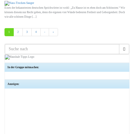
Eines der bekanntesten deutschen Sprichwörter ist wohl: „Zu Hause ist es eben doch am Schönsten.“ Wir
können diesem nur Recht geben, denn die eigenen vier Wände bedeuten Freiheit und Geborgenheit. Doch
wie alle schönen Dinge […]
1
2
3
4
›
»
In der Gruppe mitmachen:
Anzeigen: