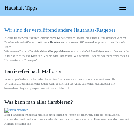
Skip
to
Haushalt Tipps
Toggle
main
navigatio
content
Wir sind der verblüffend andere Haushalts-Ratgeber
Aspirin für die Schnittblumen, Zitrone gegen Kugelschreiber-Flecken, ein kurzer Tiefkühlschock vor dem
Bügeln - wir verblüffen auch
erfahrene Hausfrauen
mit unseren pfiffigen und ungewöhnlichen Haushalt
Tipps.
Wir verraten Dir, wie Du viele
kleine Alltagsprobleme
schnell und einfach bewältigen kannst. Pannen in der
Küche oder Pflege von Kleidung, Möbeln oder Ehepartnern. Wir begleiten Dich bei den ersten Versuchen als
Heimwerker und Finanzprofi.
Barrierefrei nach Mallorca
Im sonnigen Süden urlauben oder überwintern? Für viele Menschen ist das eine äußerst reizvolle
Vorstellung. Doch manch einer zögert, wenn er aufgrund des Alters oder einem Handicap auf eine
barrierefreie Umgebung angewiesen ist. Eine solche […]
Was kann man alles flambieren?
Beim Flambieren erzielt man nicht nur einen tollen Showeffekt bei jeder Party oder bei jedem Dinner,
sondern der Geschmack des Essens wird auch zusätzlich noch verändert. Zum Flambieren wird das Essen mit
Alkohol beträufelt und […]