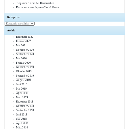
Tipps und Tricks bei Heimwerken
Kochmesser aus Japan – Global Messer
Kategorien
Kategorien
Archiv
Dezember 2022
Februar 2022
Mai 2021
November 2020
September 2020
Mai 2020
Februar 2020
November 2019
Oktober 2019
September 2019
August 2019
Juni 2019
Mai 2019
April 2019
März 2019
Dezember 2018
November 2018
September 2018
Juni 2018
Mai 2018
April 2018
März 2018