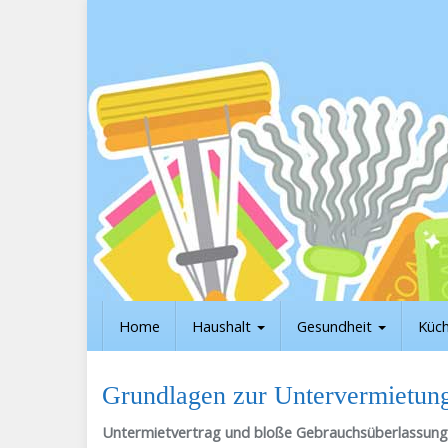
Skip
to
main
content
Home
Haushalt
Gesundheit
Küc
Grundlagen zur Untervermietung
Untermietvertrag und bloße Gebrauchsüberlassung