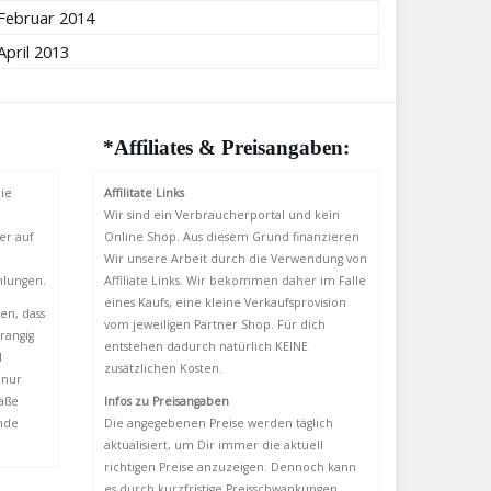
Februar 2014
April 2013
*Affiliates & Preisangaben:
ie
Affilitate Links
Wir sind ein Verbraucherportal und kein
er auf
Online Shop. Aus diesem Grund finanzieren
Wir unsere Arbeit durch die Verwendung von
hlungen.
Affiliate Links. Wir bekommen daher im Falle
eines Kaufs, eine kleine Verkaufsprovision
en, dass
vom jeweiligen Partner Shop. Für dich
rangig
entstehen dadurch natürlich KEINE
d
zusätzlichen Kosten.
 nur
äße
Infos zu Preisangaben
ände
Die angegebenen Preise werden täglich
aktualisiert, um Dir immer die aktuell
richtigen Preise anzuzeigen. Dennoch kann
es durch kurzfristige Preisschwankungen