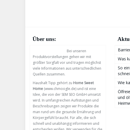
Über uns:
Aktue
Barrie
Bei unseren
Produktvorstellungen gehen wir mit
Was ka
größter Sorgfalt vor und tragen möglichst
So ein
viele Informationen aus unterschiedlichen
schne
Quellen zusammen.
Wie k
Haushalt Tipp gehört zu
Home Sweet
Home
(www.chmoogle.de) und ist eine
Ölfre
Idee, die von der SEM SEO GmbH umsetzt
und öl
wird. In umfangreichen Auflistungen und
Heimw
Beschreibungen zeigen wir Produkte die
man rund um die gesunde Ernährung und
Körpergefühl braucht. Für alle, die sich
schnell und unabhängig informieren und
entscheiden wollen. Wir verwenden für die