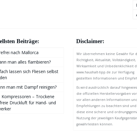
llsten Beiträge:
Disclaimer:
refrei nach Mallorca
Wir übernehmen keine Gewähr für d
Richtigkeit, Aktualität, Vollständigkeit,
nn man alles flambieren?
Wirksamkeit und Unbedenklichkeit d
fach lassen sich Fliesen selbst
www.haushalt-tipp.de zur Verfügung
iden
gestellten Informationen und Empfe
ann man mit Dampf reinigen?
Es wird ausdrücklich darauf hingewies
die offiziellen Herstellervorgaben vor
ie Kompressoren – Trockene
vor allen anderen Informationen un
freie Druckluft für Hand- und
Empfehlungen zu beachten sind und
erker
diese eine sichere und ordnungsgem
Nutzung der jeweiligen Kaufgegenst
gewährleisten können.