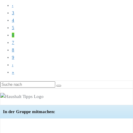
‹
3
4
5
6
7
8
9
›
»
In der Gruppe mitmachen: