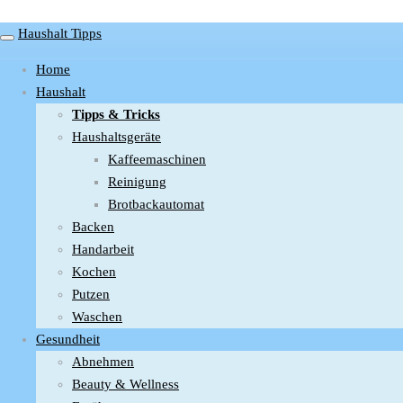
Skip
to
Haushalt Tipps
Toggle
main
navigation
Home
content
Haushalt
Tipps & Tricks
Haushaltsgeräte
Kaffeemaschinen
Reinigung
Brotbackautomat
Backen
Handarbeit
Kochen
Putzen
Waschen
Gesundheit
Abnehmen
Beauty & Wellness