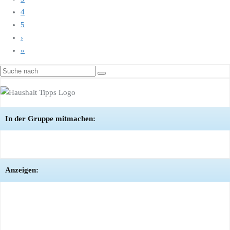
4
5
›
»
In der Gruppe mitmachen:
Anzeigen: